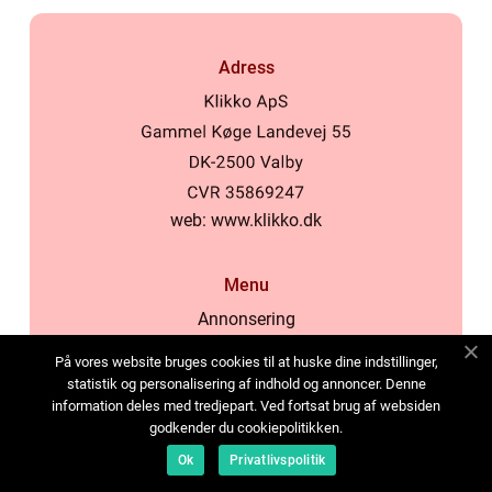
Adress
web:
www.klikko.dk
Menu
Annonsering
Om oss
På vores website bruges cookies til at huske dine indstillinger,
Cookies
statistik og personalisering af indhold og annoncer. Denne
information deles med tredjepart. Ved fortsat brug af websiden
Kontakta oss
godkender du cookiepolitikken.
Sitemap
Ok
Privatlivspolitik