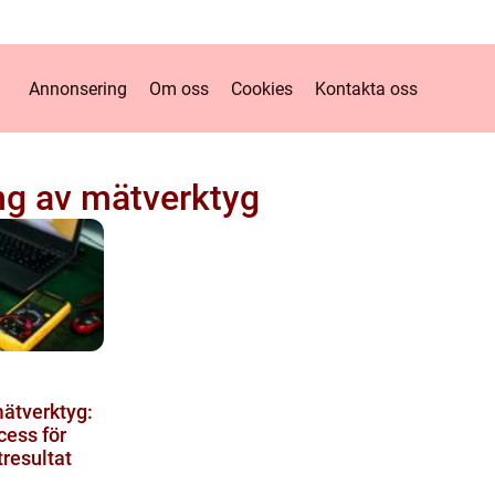
Annonsering
Om oss
Cookies
Kontakta oss
ing av mätverktyg
mätverktyg:
cess för
tresultat