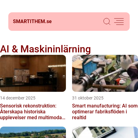
SMARTITHEM.
se
AI & Maskininlärning
14 december 2025
31 oktober 2025
Sensorisk rekonstruktion:
Smart manufacturing: AI som
Återskapa historiska
optimerar fabriksflöden i
upplevelser med multimodala
realtid
AI