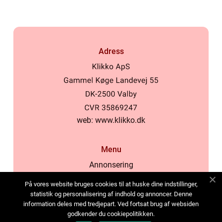
Adress
web:
www.klikko.dk
Menu
Annonsering
Om oss
På vores website bruges cookies til at huske dine indstillinger,
Cookies
statistik og personalisering af indhold og annoncer. Denne
information deles med tredjepart. Ved fortsat brug af websiden
Kontakta oss
godkender du cookiepolitikken.
Sitemap