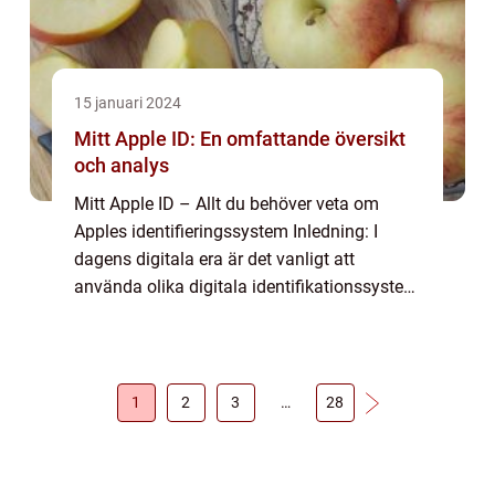
15 januari 2024
Mitt Apple ID: En omfattande översikt
och analys
Mitt Apple ID – Allt du behöver veta om
Apples identifieringssystem Inledning: I
dagens digitala era är det vanligt att
använda olika digitala identifikationssystem
för att få tillgång till appar, tjänster och
funktioner. Ett av de mest populär...
1
2
3
…
28