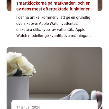
smartklockorna på marknaden, och en
av dess mest eftertraktade funktioner
är dess vattentålighet
I denna artikel kommer vi att ge en grundlig
översikt över Apple Watch vattentät,
diskutera olika typer av vattentäta Apple
Watch-modeller, ge kvantitativa mätningar
om vattentåligheten och analysera hur olika
modeller skiljer sig åt. Vi kommer också...
17 januari 2024