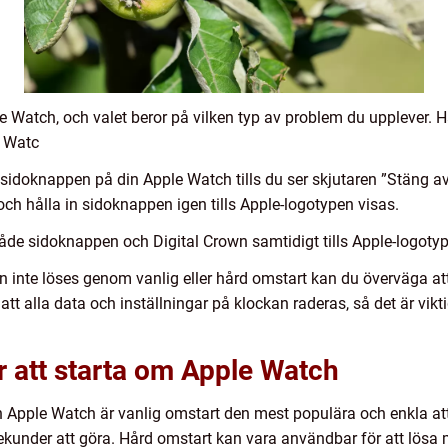
ple Watch, och valet beror på vilken typ av problem du upplever. 
e Watc
sidoknappen på din Apple Watch tills du ser skjutaren ”Stäng av”.
ch hålla in sidoknappen igen tills Apple-logotypen visas.
både sidoknappen och Digital Crown samtidigt tills Apple-logotyp
 inte löses genom vanlig eller hård omstart kan du överväga att 
att alla data och inställningar på klockan raderas, så det är vikt
 att starta om Apple Watch
n Apple Watch är vanlig omstart den mest populära och enkla att 
kunder att göra. Hård omstart kan vara användbar för att lösa m