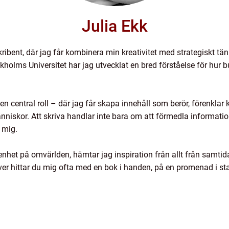
Julia Ekk
kribent, där jag får kombinera min kreativitet med strategiskt 
lms Universitet har jag utvecklat en bred förståelse för hur b
ar en central roll – där jag får skapa innehåll som berör, förenk
niskor. Att skriva handlar inte bara om att förmedla informatio
 mig.
het på omvärlden, hämtar jag inspiration från allt från samtida
er hittar du mig ofta med en bok i handen, på en promenad i sta