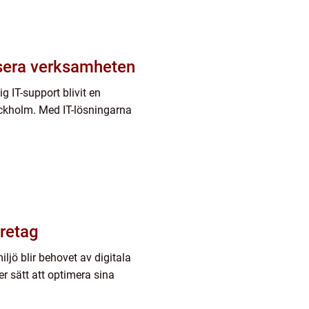
isera verksamheten
ig IT-support blivit en
ockholm. Med IT-lösningarna
öretag
ljö blir behovet av digitala
er sätt att optimera sina