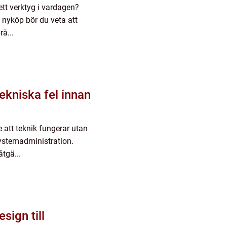
tt verktyg i vardagen?
 nyköp bör du veta att
å...
tekniska fel innan
 att teknik fungerar utan
systemadministration.
åtgä...
esign till