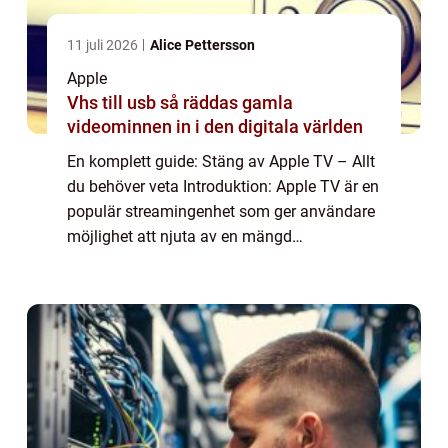
11 juli 2026
Alice Pettersson
Apple
Vhs till usb så räddas gamla
videominnen in i den digitala världen
En komplett guide: Stäng av Apple TV – Allt
du behöver veta Introduktion: Apple TV är en
populär streamingenhet som ger användare
möjlighet att njuta av en mängd
underhållning och appar på stora skärmen.
Men ibland kan det vara förvirrande att ...