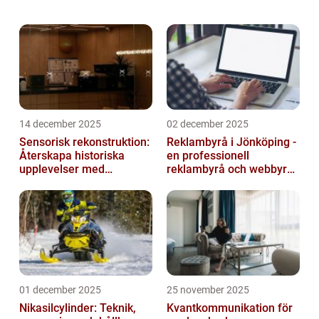
underhållning och appar på stora skärmen.
Men ibland kan det vara förvirrande att ...
14 december 2025
02 december 2025
Sensorisk rekonstruktion:
Reklambyrå i Jönköping -
Återskapa historiska
en professionell
upplevelser med
reklambyrå och webbyrå
multimodala AI
med passion för digital
kommunikati...
01 december 2025
25 november 2025
Nikasilcylinder: Teknik,
Kvantkommunikation för