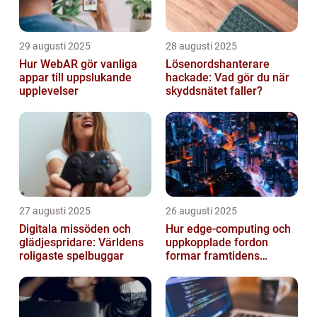
29 augusti 2025
28 augusti 2025
Hur WebAR gör vanliga
Lösenordshanterare
appar till uppslukande
hackade: Vad gör du när
upplevelser
skyddsnätet faller?
27 augusti 2025
26 augusti 2025
Digitala missöden och
Hur edge‑computing och
glädjespridare: Världens
uppkopplade fordon
roligaste spelbuggar
formar framtidens
smarta städer