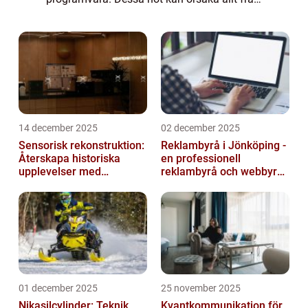
långsammare prestanda och förlorade filer...
14 december 2025
02 december 2025
Sensorisk rekonstruktion:
Reklambyrå i Jönköping -
Återskapa historiska
en professionell
upplevelser med
reklambyrå och webbyrå
multimodala AI
med passion för digital
kommunikati...
01 december 2025
25 november 2025
Nikasilcylinder: Teknik,
Kvantkommunikation för