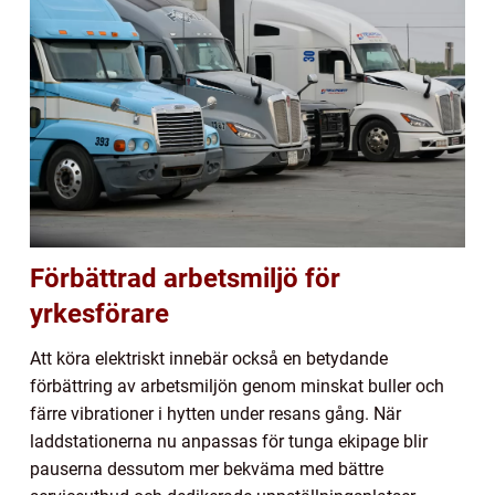
Förbättrad arbetsmiljö för
yrkesförare
Att köra elektriskt innebär också en betydande
förbättring av arbetsmiljön genom minskat buller och
färre vibrationer i hytten under resans gång. När
laddstationerna nu anpassas för tunga ekipage blir
pauserna dessutom mer bekväma med bättre