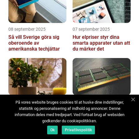
08 september 2025
07 september 2025
Så vill Sverige göra sig
Hur elpriser styr dina
oberoende av
smarta apparater utan att
amerikanska techjättar
du märker det
06 september 2025
05 september 2025
På vores website bruges cookies til at huske dine indstillinger,
statistik og personalisering af indhold og annoncer. Denne
Bygg ett automatiskt
RAM-priset exploderar
växtbevattningssystem
2026 – AI kapar minnet
information deles med tredjepart. Ved fortsat brug af websiden
med Arduino
du behövde
godkender du cookiepolitikken.
Ok
Privatlivspolitik