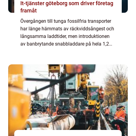
It-tjänster göteborg som driver företag
framåt
Övergången till tunga fossilfria transporter
har länge hämmats av räckviddsångest och
långsamma laddtider, men introduktionen
av banbrytande snabbladdare på hela 1,2
MW markerar nu ett historiskt skifte f&o...