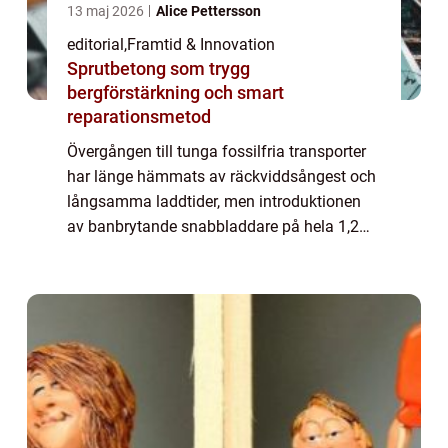
13 maj 2026
Alice Pettersson
editorial
,
Framtid & Innovation
Sprutbetong som trygg
bergförstärkning och smart
reparationsmetod
Övergången till tunga fossilfria transporter
har länge hämmats av räckviddsångest och
långsamma laddtider, men introduktionen
av banbrytande snabbladdare på hela 1,2
MW markerar nu ett historiskt skifte f&o...