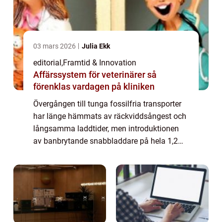
03 mars 2026
Julia Ekk
editorial
,
Framtid & Innovation
Affärssystem för veterinärer så
förenklas vardagen på kliniken
Övergången till tunga fossilfria transporter
har länge hämmats av räckviddsångest och
långsamma laddtider, men introduktionen
av banbrytande snabbladdare på hela 1,2
MW markerar nu ett historiskt skifte f&o...