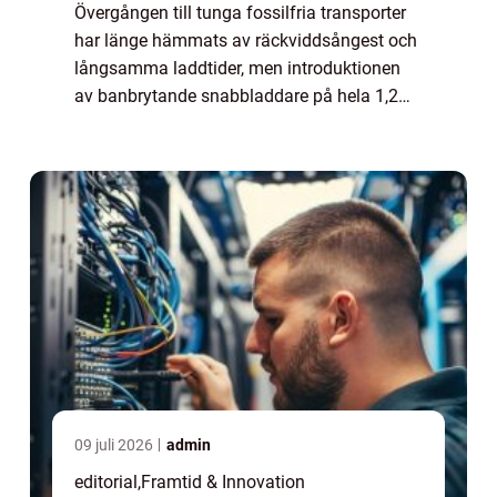
Övergången till tunga fossilfria transporter
har länge hämmats av räckviddsångest och
långsamma laddtider, men introduktionen
av banbrytande snabbladdare på hela 1,2
MW markerar nu ett historiskt skifte f&o...
09 juli 2026
admin
editorial
,
Framtid & Innovation