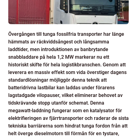
Övergången till tunga fossilfria transporter har länge
hämmats av räckviddsångest och långsamma
laddtider, men introduktionen av banbrytande
snabbladdare på hela 1,2 MW markerar nu ett
historiskt skifte för hela logistikbranschen. Genom att
leverera en massiv effekt som vida överstiger dagens
standardlösningar möjliggör denna teknik att
batteridrivna lastbilar kan laddas under förarens
lagstadgade vilopauser, vilket eliminerar behovet av
tidskrävande stopp utanför schemat. Denna
megawatt-laddning fungerar som en katalysator för
elektrifieringen av fjärrtransporter och raderar de sista
tekniska barriärerna som hindrat tunga fordon från att
helt överge dieselmotorn till förmån för en tystare,