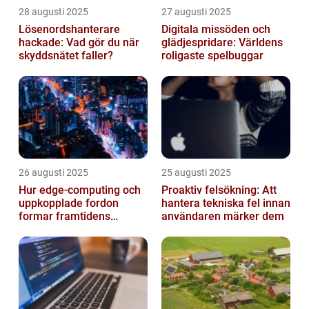
28 augusti 2025
27 augusti 2025
Lösenordshanterare
Digitala missöden och
hackade: Vad gör du när
glädjespridare: Världens
skyddsnätet faller?
roligaste spelbuggar
26 augusti 2025
25 augusti 2025
Hur edge‑computing och
Proaktiv felsökning: Att
uppkopplade fordon
hantera tekniska fel innan
formar framtidens
användaren märker dem
smarta städer