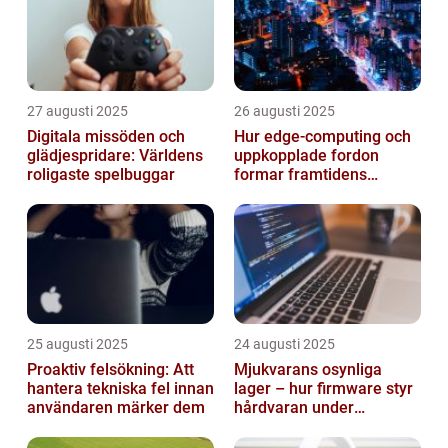
27 augusti 2025
26 augusti 2025
Digitala missöden och
Hur edge‑computing och
glädjespridare: Världens
uppkopplade fordon
roligaste spelbuggar
formar framtidens
smarta städer
25 augusti 2025
24 augusti 2025
Proaktiv felsökning: Att
Mjukvarans osynliga
hantera tekniska fel innan
lager – hur firmware styr
användaren märker dem
hårdvaran under
operativsystemet