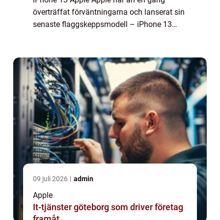
överträffat förväntningarna och lanserat sin
senaste flaggskeppsmodell – iPhone 13
Apple. Detta är den senaste tillskottet till den
ikoniska iPhone-serien och erbjuder...
09 juli 2026
admin
Apple
It-tjänster göteborg som driver företag
framåt