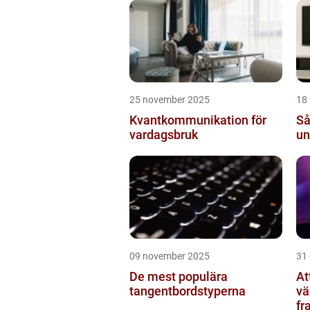
ko
25 november 2025
18
Kvantkommunikation för
Så
vardagsbruk
un
09 november 2025
31
De mest populära
At
tangentbordstyperna
vä
fr