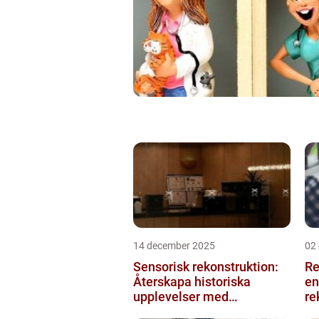
14 december 2025
02
Sensorisk rekonstruktion:
Re
Återskapa historiska
en
upplevelser med
re
multimodala AI
me