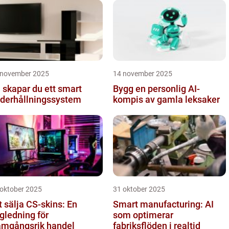
mmunikati...
 november 2025
14 november 2025
 skapar du ett smart
Bygg en personlig AI-
derhållningssystem
kompis av gamla leksaker
 oktober 2025
31 oktober 2025
t sälja CS-skins: En
Smart manufacturing: AI
gledning för
som optimerar
amgångsrik handel
fabriksflöden i realtid