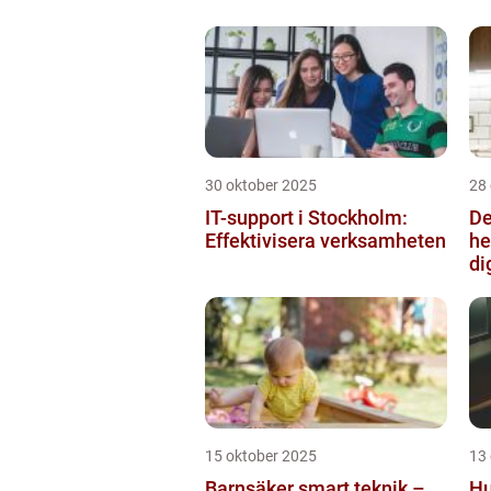
30 oktober 2025
28
IT-support i Stockholm:
De
Effektivisera verksamheten
he
di
15 oktober 2025
13
Barnsäker smart teknik –
Hu