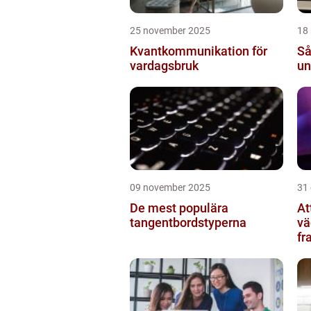
25 november 2025
18
Kvantkommunikation för
Så
vardagsbruk
un
09 november 2025
31
De mest populära
At
tangentbordstyperna
vä
fr