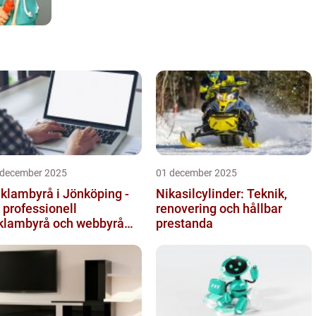
 december 2025
01 december 2025
klambyrå i Jönköping -
Nikasilcylinder: Teknik,
 professionell
renovering och hållbar
klambyrå och webbyrå
prestanda
d passion för digital
mmunikati...