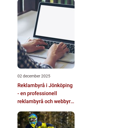
multimodala AI
02 december 2025
Reklambyrå i Jönköping
- en professionell
reklambyrå och webbyrå
med passion för digital
kommunikation