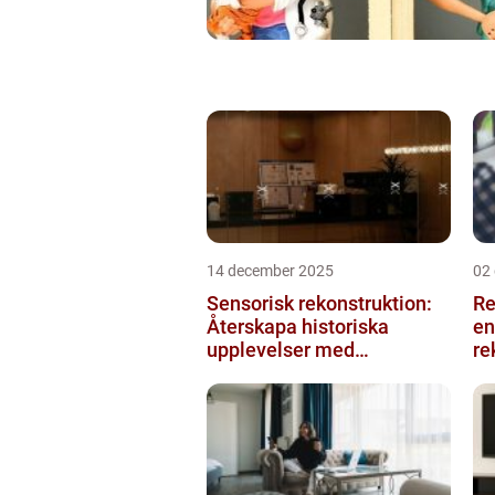
14 december 2025
02
Sensorisk rekonstruktion:
Re
Återskapa historiska
en
upplevelser med
re
multimodala AI
me
ko