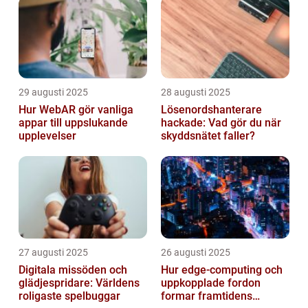
29 augusti 2025
28 augusti 2025
Hur WebAR gör vanliga
Lösenordshanterare
appar till uppslukande
hackade: Vad gör du när
upplevelser
skyddsnätet faller?
27 augusti 2025
26 augusti 2025
Digitala missöden och
Hur edge‑computing och
glädjespridare: Världens
uppkopplade fordon
roligaste spelbuggar
formar framtidens