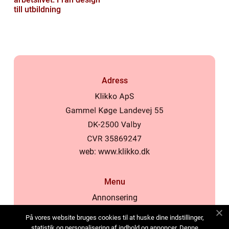
till utbildning
Adress
web:
www.klikko.dk
Menu
Annonsering
Om oss
På vores website bruges cookies til at huske dine indstillinger,
Cookies
statistik og personalisering af indhold og annoncer. Denne