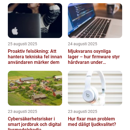
smarta städer
25 augusti 2025
24 augusti 2025
Proaktiv felsökning: Att
Mjukvarans osynliga
hantera tekniska fel innan
lager – hur firmware styr
användaren märker dem
hårdvaran under
operativsystemet
23 augusti 2025
23 augusti 2025
Cybersäkerhetsrisker i
Hur fixar man problem
smart jordbruk och digital
med dåligt ljudkvalitet?
livsmedelskedja