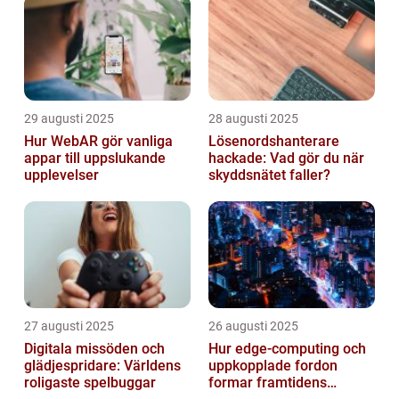
29 augusti 2025
28 augusti 2025
Hur WebAR gör vanliga
Lösenordshanterare
appar till uppslukande
hackade: Vad gör du när
upplevelser
skyddsnätet faller?
27 augusti 2025
26 augusti 2025
Digitala missöden och
Hur edge‑computing och
glädjespridare: Världens
uppkopplade fordon
roligaste spelbuggar
formar framtidens