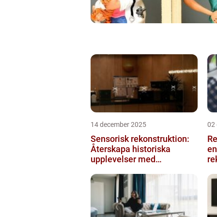
14 december 2025
02
Sensorisk rekonstruktion:
Re
Återskapa historiska
en
upplevelser med
re
multimodala AI
me
ko