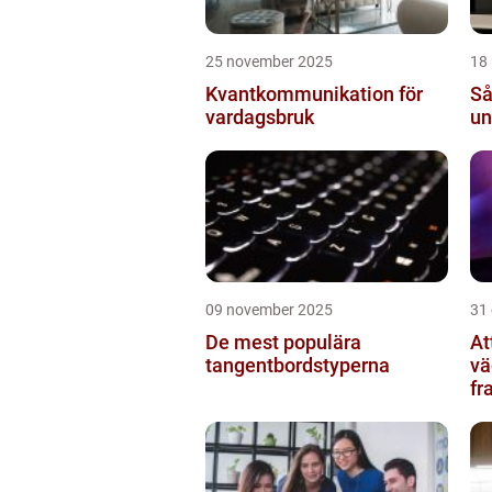
25 november 2025
18
Kvantkommunikation för
Så
vardagsbruk
un
09 november 2025
31
De mest populära
At
tangentbordstyperna
vä
fr