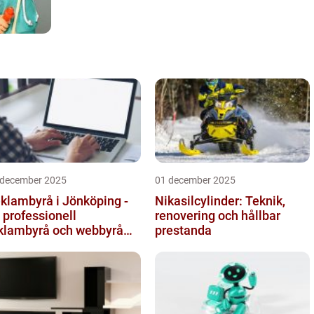
 december 2025
01 december 2025
klambyrå i Jönköping -
Nikasilcylinder: Teknik,
 professionell
renovering och hållbar
klambyrå och webbyrå
prestanda
d passion för digital
mmunikati...