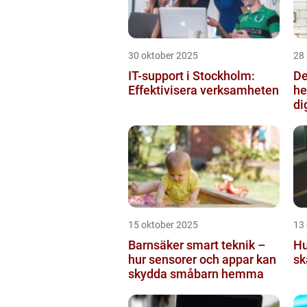
30 oktober 2025
28
IT-support i Stockholm:
De
Effektivisera verksamheten
he
di
15 oktober 2025
13
Barnsäker smart teknik –
Hu
hur sensorer och appar kan
sk
skydda småbarn hemma