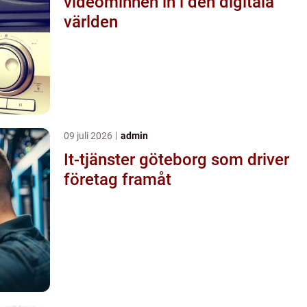
videominnen in i den digitala
världen
09 juli 2026
admin
It-tjänster göteborg som driver
företag framåt