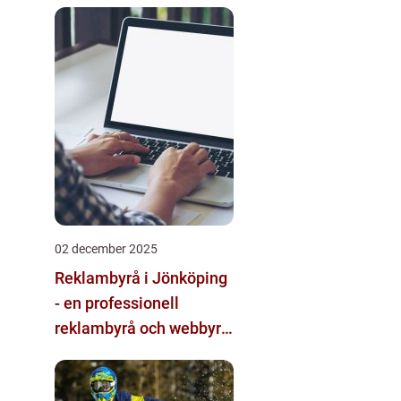
upplevelser med
multimodala AI
02 december 2025
Reklambyrå i Jönköping
- en professionell
reklambyrå och webbyrå
med passion för digital
kommunikation