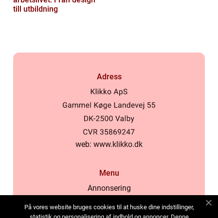
till utbildning
Adress
web:
www.klikko.dk
Menu
Annonsering
Om oss
På vores website bruges cookies til at huske dine indstillinger,
Cookies
statistik og personalisering af indhold og annoncer. Denne