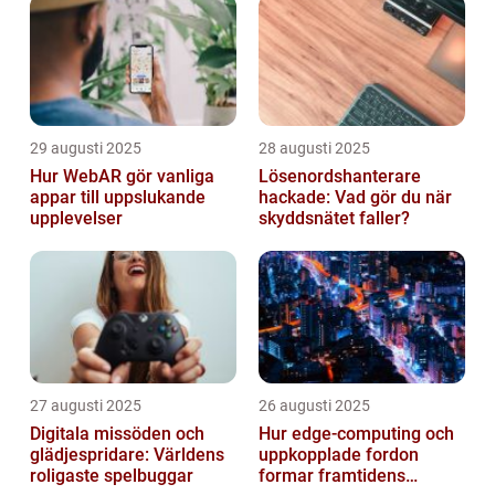
29 augusti 2025
28 augusti 2025
Hur WebAR gör vanliga
Lösenordshanterare
appar till uppslukande
hackade: Vad gör du när
upplevelser
skyddsnätet faller?
27 augusti 2025
26 augusti 2025
Digitala missöden och
Hur edge‑computing och
glädjespridare: Världens
uppkopplade fordon
roligaste spelbuggar
formar framtidens