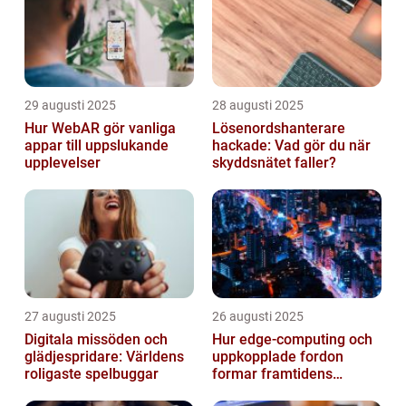
29 augusti 2025
28 augusti 2025
Hur WebAR gör vanliga
Lösenordshanterare
appar till uppslukande
hackade: Vad gör du när
upplevelser
skyddsnätet faller?
27 augusti 2025
26 augusti 2025
Digitala missöden och
Hur edge‑computing och
glädjespridare: Världens
uppkopplade fordon
roligaste spelbuggar
formar framtidens
smarta städer