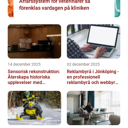
Affärssystem för veterinärer så
förenklas vardagen på kliniken
14 december 2025
02 december 2025
Sensorisk rekonstruktion:
Reklambyrå i Jönköping -
Återskapa historiska
en professionell
upplevelser med
reklambyrå och webbyrå
multimodala AI
med passion för digital
kommunikati...