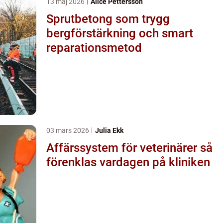
13 maj 2026
Alice Pettersson
Sprutbetong som trygg
bergförstärkning och smart
reparationsmetod
03 mars 2026
Julia Ekk
Affärssystem för veterinärer så
förenklas vardagen på kliniken