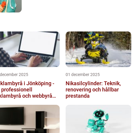
 december 2025
01 december 2025
klambyrå i Jönköping -
Nikasilcylinder: Teknik,
 professionell
renovering och hållbar
klambyrå och webbyrå
prestanda
d passion för digital
mmunikati...