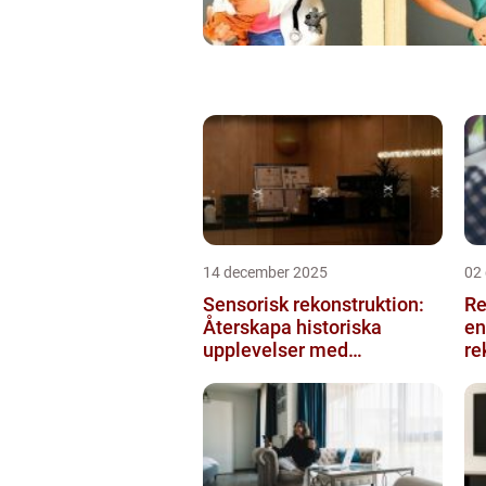
14 december 2025
02
Sensorisk rekonstruktion:
Re
Återskapa historiska
en
upplevelser med
re
multimodala AI
me
ko