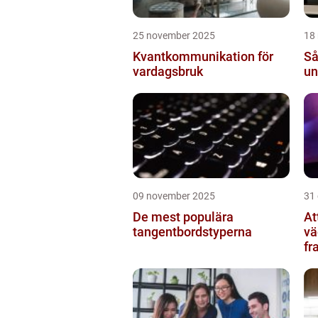
25 november 2025
18
Kvantkommunikation för
Så
vardagsbruk
un
09 november 2025
31
De mest populära
At
tangentbordstyperna
vä
fr