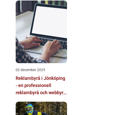
multimodala AI
02 december 2025
Reklambyrå i Jönköping
- en professionell
reklambyrå och webbyrå
med passion för digital
kommunikation