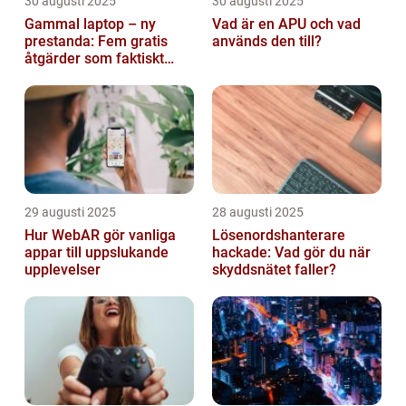
30 augusti 2025
30 augusti 2025
Gammal laptop – ny
Vad är en APU och vad
prestanda: Fem gratis
används den till?
åtgärder som faktiskt
funkar
29 augusti 2025
28 augusti 2025
Hur WebAR gör vanliga
Lösenordshanterare
appar till uppslukande
hackade: Vad gör du när
upplevelser
skyddsnätet faller?