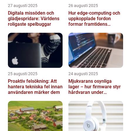
27 augusti 2025
26 augusti 2025
Digitala missöden och
Hur edge‑computing och
glädjespridare: Världens
uppkopplade fordon
roligaste spelbuggar
formar framtidens
smarta städer
25 augusti 2025
24 augusti 2025
Proaktiv felsökning: Att
Mjukvarans osynliga
hantera tekniska fel innan
lager – hur firmware styr
användaren märker dem
hårdvaran under
operativsystemet