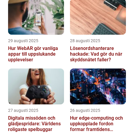
29 augusti 2025
28 augusti 2025
Hur WebAR gör vanliga
Lösenordshanterare
appar till uppslukande
hackade: Vad gör du när
upplevelser
skyddsnätet faller?
27 augusti 2025
26 augusti 2025
Digitala missöden och
Hur edge‑computing och
glädjespridare: Världens
uppkopplade fordon
roligaste spelbuggar
formar framtidens