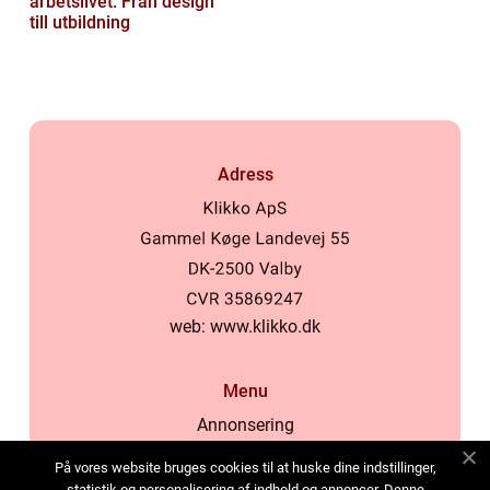
arbetslivet: Från design
till utbildning
Adress
web:
www.klikko.dk
Menu
Annonsering
Om oss
På vores website bruges cookies til at huske dine indstillinger,
Cookies
statistik og personalisering af indhold og annoncer. Denne