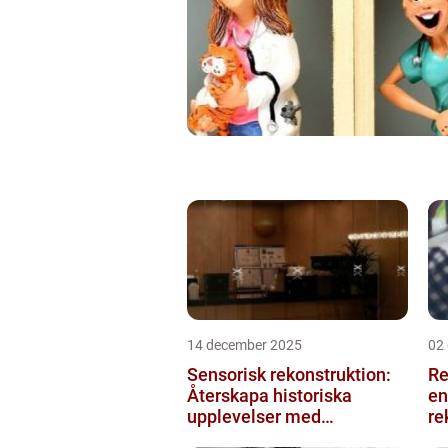
14 december 2025
02
Sensorisk rekonstruktion:
Re
Återskapa historiska
en
upplevelser med
re
multimodala AI
me