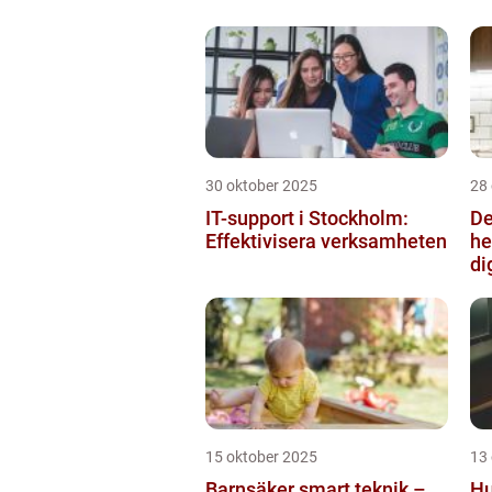
30 oktober 2025
28
IT-support i Stockholm:
De
Effektivisera verksamheten
he
di
15 oktober 2025
13
Barnsäker smart teknik –
Hu