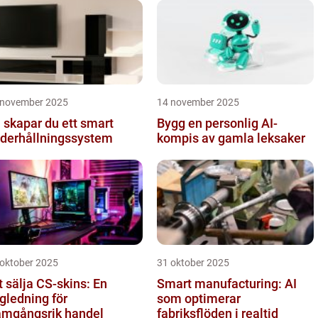
mmunikati...
 november 2025
14 november 2025
 skapar du ett smart
Bygg en personlig AI-
derhållningssystem
kompis av gamla leksaker
 oktober 2025
31 oktober 2025
t sälja CS-skins: En
Smart manufacturing: AI
gledning för
som optimerar
amgångsrik handel
fabriksflöden i realtid