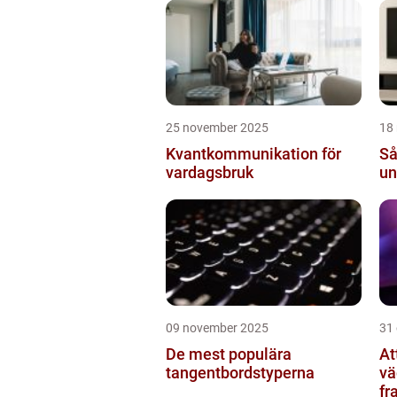
ko
25 november 2025
18
Kvantkommunikation för
Så
vardagsbruk
un
09 november 2025
31
De mest populära
At
tangentbordstyperna
vä
fr