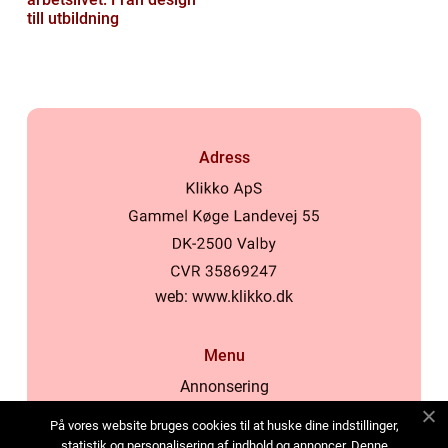
till utbildning
Adress
web:
www.klikko.dk
Menu
Annonsering
Om oss
På vores website bruges cookies til at huske dine indstillinger,
Cookies
statistik og personalisering af indhold og annoncer. Denne