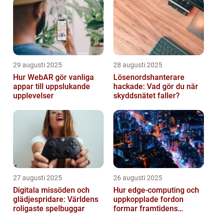
29 augusti 2025
28 augusti 2025
Hur WebAR gör vanliga
Lösenordshanterare
appar till uppslukande
hackade: Vad gör du när
upplevelser
skyddsnätet faller?
27 augusti 2025
26 augusti 2025
Digitala missöden och
Hur edge‑computing och
glädjespridare: Världens
uppkopplade fordon
roligaste spelbuggar
formar framtidens