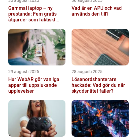
30 augusti 2025
30 augusti 2025
Gammal laptop – ny
Vad är en APU och vad
prestanda: Fem gratis
används den till?
åtgärder som faktiskt
funkar
29 augusti 2025
28 augusti 2025
Hur WebAR gör vanliga
Lösenordshanterare
appar till uppslukande
hackade: Vad gör du när
upplevelser
skyddsnätet faller?