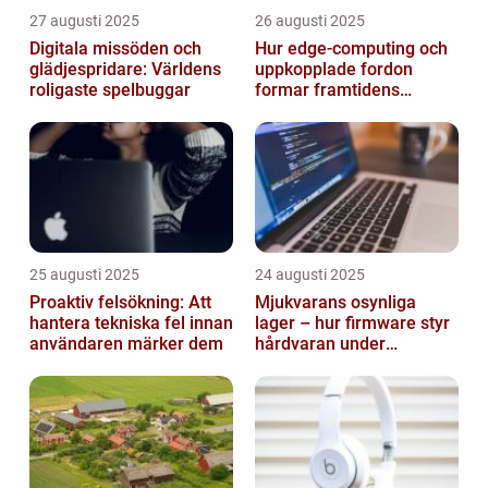
27 augusti 2025
26 augusti 2025
Digitala missöden och
Hur edge‑computing och
glädjespridare: Världens
uppkopplade fordon
roligaste spelbuggar
formar framtidens
smarta städer
25 augusti 2025
24 augusti 2025
Proaktiv felsökning: Att
Mjukvarans osynliga
hantera tekniska fel innan
lager – hur firmware styr
användaren märker dem
hårdvaran under
operativsystemet