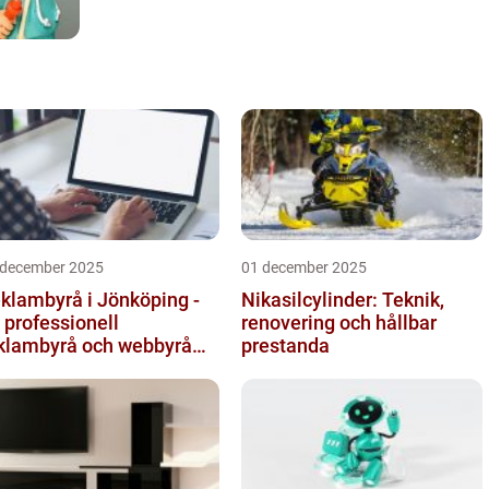
 december 2025
01 december 2025
klambyrå i Jönköping -
Nikasilcylinder: Teknik,
 professionell
renovering och hållbar
klambyrå och webbyrå
prestanda
d passion för digital
mmunikati...