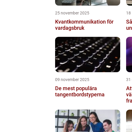
25 november 2025
18
Kvantkommunikation för
Så
vardagsbruk
un
09 november 2025
31
De mest populära
At
tangentbordstyperna
vä
fr