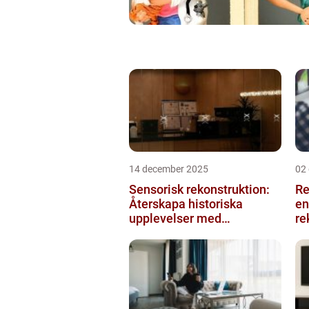
14 december 2025
02
Sensorisk rekonstruktion:
Re
Återskapa historiska
en
upplevelser med
re
multimodala AI
me
ko