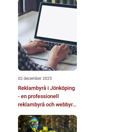
multimodala AI
02 december 2025
Reklambyrå i Jönköping
- en professionell
reklambyrå och webbyrå
med passion för digital
kommunikation