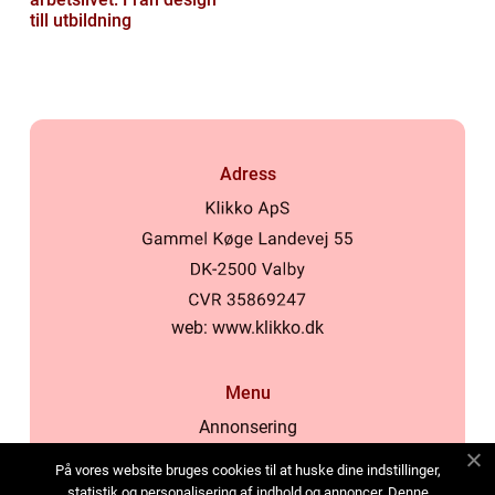
till utbildning
Adress
web:
www.klikko.dk
Menu
Annonsering
Om oss
På vores website bruges cookies til at huske dine indstillinger,
Cookies
statistik og personalisering af indhold og annoncer. Denne