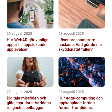
29 augusti 2025
28 augusti 2025
Hur WebAR gör vanliga
Lösenordshanterare
appar till uppslukande
hackade: Vad gör du när
upplevelser
skyddsnätet faller?
27 augusti 2025
26 augusti 2025
Digitala missöden och
Hur edge‑computing och
glädjespridare: Världens
uppkopplade fordon
roligaste spelbuggar
formar framtidens