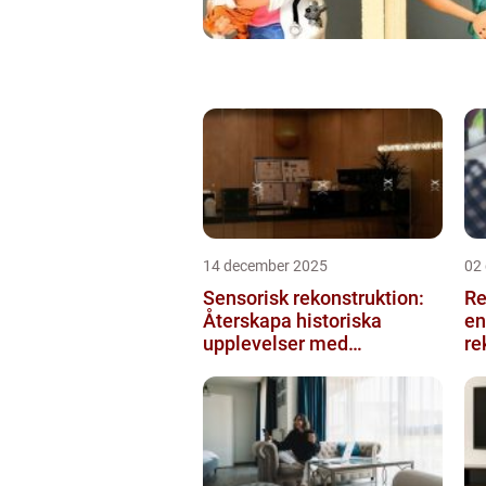
14 december 2025
02
Sensorisk rekonstruktion:
Re
Återskapa historiska
en
upplevelser med
re
multimodala AI
me
ko