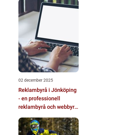
multimodala AI
02 december 2025
Reklambyrå i Jönköping
- en professionell
reklambyrå och webbyrå
med passion för digital
kommunikation