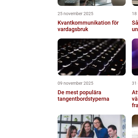
25 november 2025
18
Kvantkommunikation för
Så
vardagsbruk
un
09 november 2025
31
De mest populära
At
tangentbordstyperna
vä
fr