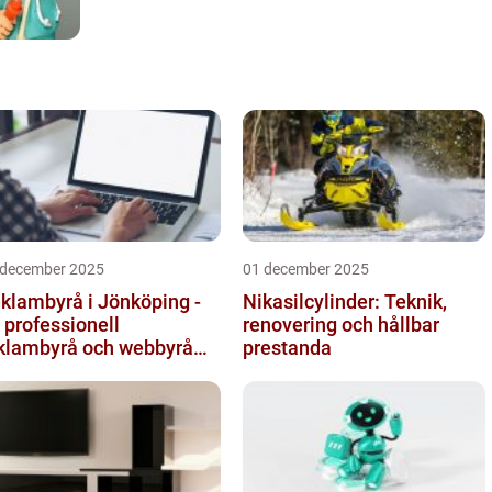
 december 2025
01 december 2025
klambyrå i Jönköping -
Nikasilcylinder: Teknik,
 professionell
renovering och hållbar
klambyrå och webbyrå
prestanda
d passion för digital
mmunikati...