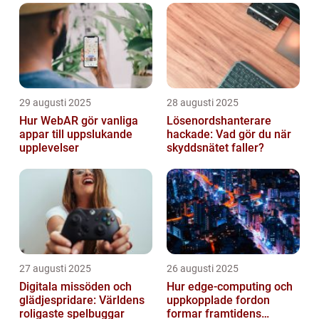
29 augusti 2025
28 augusti 2025
Hur WebAR gör vanliga
Lösenordshanterare
appar till uppslukande
hackade: Vad gör du när
upplevelser
skyddsnätet faller?
27 augusti 2025
26 augusti 2025
Digitala missöden och
Hur edge‑computing och
glädjespridare: Världens
uppkopplade fordon
roligaste spelbuggar
formar framtidens