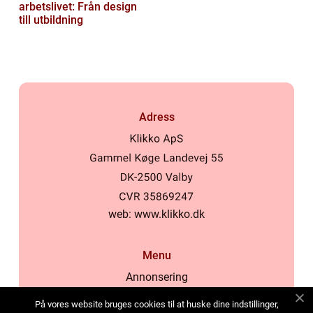
arbetslivet: Från design
till utbildning
Adress
web:
www.klikko.dk
Menu
Annonsering
Om oss
På vores website bruges cookies til at huske dine indstillinger,