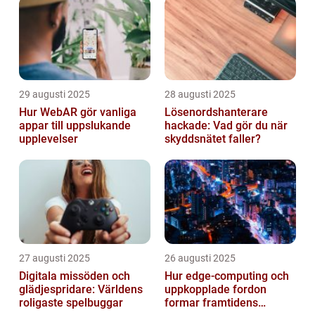
29 augusti 2025
28 augusti 2025
Hur WebAR gör vanliga
Lösenordshanterare
appar till uppslukande
hackade: Vad gör du när
upplevelser
skyddsnätet faller?
27 augusti 2025
26 augusti 2025
Digitala missöden och
Hur edge‑computing och
glädjespridare: Världens
uppkopplade fordon
roligaste spelbuggar
formar framtidens