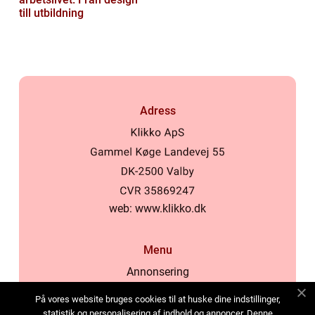
till utbildning
Adress
web:
www.klikko.dk
Menu
Annonsering
Om oss
På vores website bruges cookies til at huske dine indstillinger,
Cookies
statistik og personalisering af indhold og annoncer. Denne