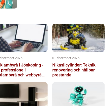
 december 2025
01 december 2025
klambyrå i Jönköping -
Nikasilcylinder: Teknik,
 professionell
renovering och hållbar
klambyrå och webbyrå
prestanda
d passion för digital
mmunikati...