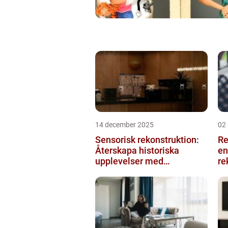
14 december 2025
02
Sensorisk rekonstruktion:
Re
Återskapa historiska
en
upplevelser med
re
multimodala AI
me
ko