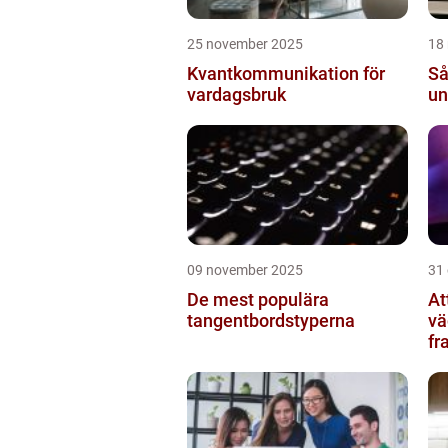
25 november 2025
18
Kvantkommunikation för
Så
vardagsbruk
un
09 november 2025
31
De mest populära
At
tangentbordstyperna
vä
fr