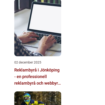
multimodala AI
02 december 2025
Reklambyrå i Jönköping
- en professionell
reklambyrå och webbyrå
med passion för digital
kommunikation