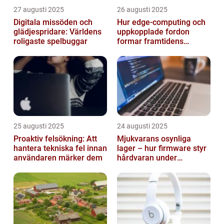
27 augusti 2025
26 augusti 2025
Digitala missöden och
Hur edge‑computing och
glädjespridare: Världens
uppkopplade fordon
roligaste spelbuggar
formar framtidens
smarta städer
25 augusti 2025
24 augusti 2025
Proaktiv felsökning: Att
Mjukvarans osynliga
hantera tekniska fel innan
lager – hur firmware styr
användaren märker dem
hårdvaran under
operativsystemet