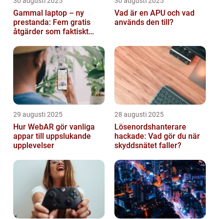
30 augusti 2025
30 augusti 2025
Gammal laptop – ny
Vad är en APU och vad
prestanda: Fem gratis
används den till?
åtgärder som faktiskt
funkar
29 augusti 2025
28 augusti 2025
Hur WebAR gör vanliga
Lösenordshanterare
appar till uppslukande
hackade: Vad gör du när
upplevelser
skyddsnätet faller?