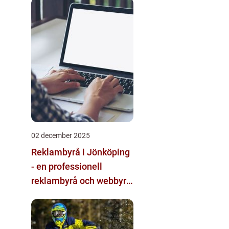
multimodala AI
02 december 2025
Reklambyrå i Jönköping
- en professionell
reklambyrå och webbyrå
med passion för digital
kommunikation