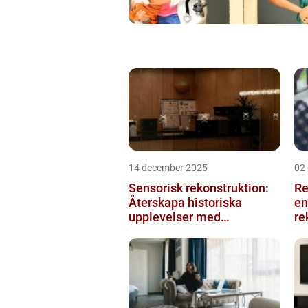
14 december 2025
02
Sensorisk rekonstruktion:
Re
Återskapa historiska
en
upplevelser med
re
multimodala AI
me
ko