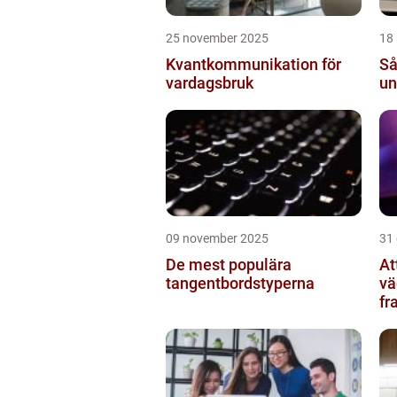
25 november 2025
18
Kvantkommunikation för
Så
vardagsbruk
un
09 november 2025
31
De mest populära
At
tangentbordstyperna
vä
fr