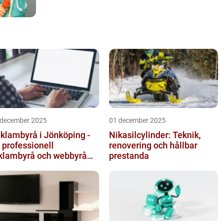
 december 2025
01 december 2025
klambyrå i Jönköping -
Nikasilcylinder: Teknik,
 professionell
renovering och hållbar
klambyrå och webbyrå
prestanda
d passion för digital
mmunikati...