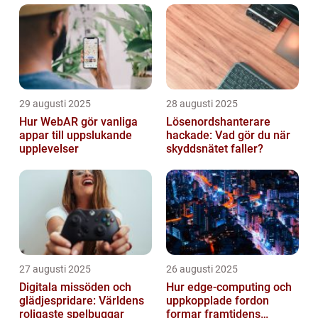
29 augusti 2025
28 augusti 2025
Hur WebAR gör vanliga
Lösenordshanterare
appar till uppslukande
hackade: Vad gör du när
upplevelser
skyddsnätet faller?
27 augusti 2025
26 augusti 2025
Digitala missöden och
Hur edge‑computing och
glädjespridare: Världens
uppkopplade fordon
roligaste spelbuggar
formar framtidens