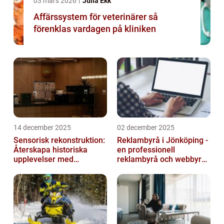
03 mars 2026
Julia Ekk
Affärssystem för veterinärer så
förenklas vardagen på kliniken
14 december 2025
02 december 2025
Sensorisk rekonstruktion:
Reklambyrå i Jönköping -
Återskapa historiska
en professionell
upplevelser med
reklambyrå och webbyrå
multimodala AI
med passion för digital
kommunikati...