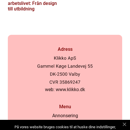
arbetslivet: Från design
till utbildning
Adress
web:
www.klikko.dk
Menu
Annonsering
Om oss
På vores website bruges cookies til at huske dine indstillinger,