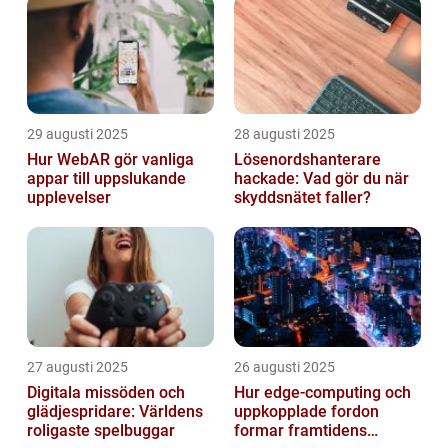
29 augusti 2025
28 augusti 2025
Hur WebAR gör vanliga
Lösenordshanterare
appar till uppslukande
hackade: Vad gör du när
upplevelser
skyddsnätet faller?
27 augusti 2025
26 augusti 2025
Digitala missöden och
Hur edge‑computing och
glädjespridare: Världens
uppkopplade fordon
roligaste spelbuggar
formar framtidens