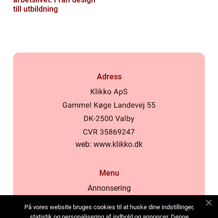
till utbildning
Adress
web:
www.klikko.dk
Menu
Annonsering
Om oss
På vores website bruges cookies til at huske dine indstillinger,
Cookies
statistik og personalisering af indhold og annoncer. Denne