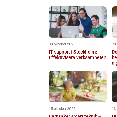
30 oktober 2025
28
IT-support i Stockholm:
De
Effektivisera verksamheten
he
di
15 oktober 2025
13
Barnsäker smart teknik –
Hu