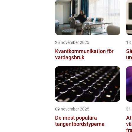
ko
25 november 2025
18
Kvantkommunikation för
Så
vardagsbruk
un
09 november 2025
31
De mest populära
At
tangentbordstyperna
vä
fr