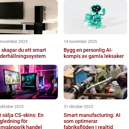
mmunikati...
 november 2025
14 november 2025
 skapar du ett smart
Bygg en personlig AI-
derhållningssystem
kompis av gamla leksaker
 oktober 2025
31 oktober 2025
t sälja CS-skins: En
Smart manufacturing: AI
gledning för
som optimerar
amgångsrik handel
fabriksflöden i realtid