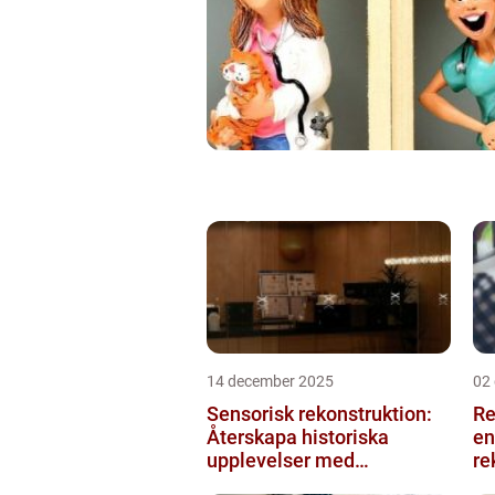
14 december 2025
02
Sensorisk rekonstruktion:
Re
Återskapa historiska
en
upplevelser med
re
multimodala AI
me