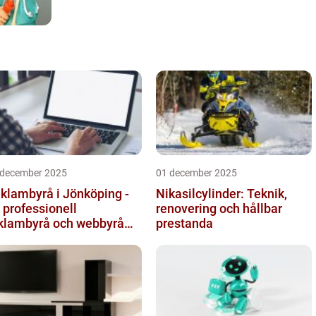
 december 2025
01 december 2025
klambyrå i Jönköping -
Nikasilcylinder: Teknik,
 professionell
renovering och hållbar
klambyrå och webbyrå
prestanda
d passion för digital
mmunikati...