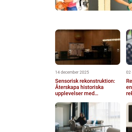
14 december 2025
02
Sensorisk rekonstruktion:
Re
Återskapa historiska
en
upplevelser med
re
multimodala AI
me
ko