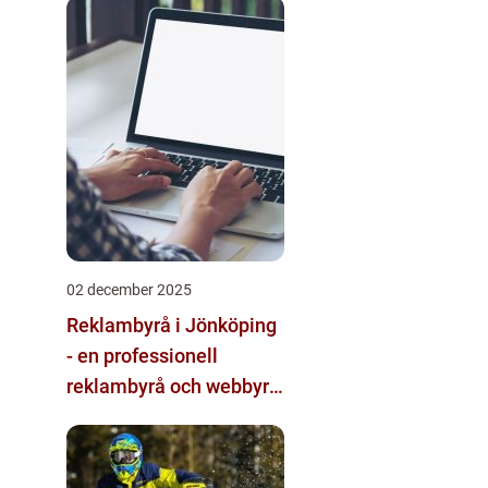
multimodala AI
02 december 2025
Reklambyrå i Jönköping
- en professionell
reklambyrå och webbyrå
med passion för digital
kommunikation