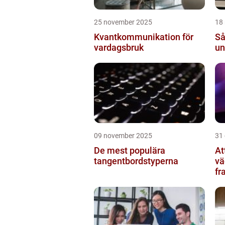
25 november 2025
18
Kvantkommunikation för
Så
vardagsbruk
un
09 november 2025
31
De mest populära
At
tangentbordstyperna
vä
fr