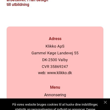
till utbildning
Adress
web:
www.klikko.dk
Menu
Annonsering
Om oss
På vores website bruges cookies til at huske dine indstillinger,
Cookies
statistik og personalisering af indhold og annoncer. Denne