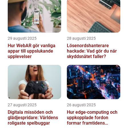
29 augusti 2025
28 augusti 2025
Hur WebAR gör vanliga
Lösenordshanterare
appar till uppslukande
hackade: Vad gör du när
upplevelser
skyddsnätet faller?
27 augusti 2025
26 augusti 2025
Digitala missöden och
Hur edge‑computing och
glädjespridare: Världens
uppkopplade fordon
roligaste spelbuggar
formar framtidens