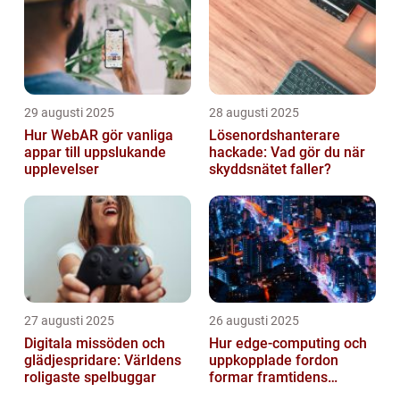
29 augusti 2025
28 augusti 2025
Hur WebAR gör vanliga
Lösenordshanterare
appar till uppslukande
hackade: Vad gör du när
upplevelser
skyddsnätet faller?
27 augusti 2025
26 augusti 2025
Digitala missöden och
Hur edge‑computing och
glädjespridare: Världens
uppkopplade fordon
roligaste spelbuggar
formar framtidens
smarta städer