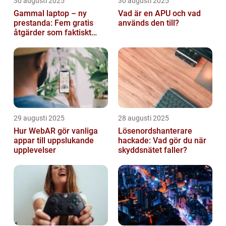
30 augusti 2025
30 augusti 2025
Gammal laptop – ny
Vad är en APU och vad
prestanda: Fem gratis
används den till?
åtgärder som faktiskt
funkar
29 augusti 2025
28 augusti 2025
Hur WebAR gör vanliga
Lösenordshanterare
appar till uppslukande
hackade: Vad gör du när
upplevelser
skyddsnätet faller?