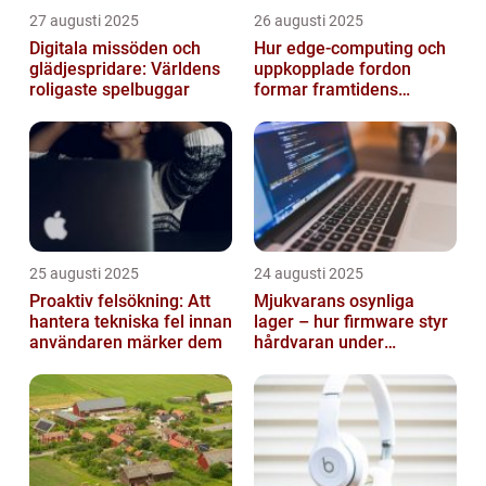
27 augusti 2025
26 augusti 2025
Digitala missöden och
Hur edge‑computing och
glädjespridare: Världens
uppkopplade fordon
roligaste spelbuggar
formar framtidens
smarta städer
25 augusti 2025
24 augusti 2025
Proaktiv felsökning: Att
Mjukvarans osynliga
hantera tekniska fel innan
lager – hur firmware styr
användaren märker dem
hårdvaran under
operativsystemet