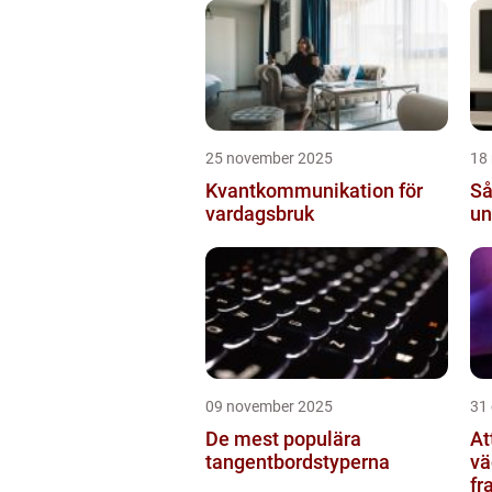
ko
25 november 2025
18
Kvantkommunikation för
Så
vardagsbruk
un
09 november 2025
31
De mest populära
At
tangentbordstyperna
vä
fr