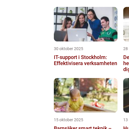
30 oktober 2025
28
IT-support i Stockholm:
De
Effektivisera verksamheten
he
di
15 oktober 2025
13
Barnsäker smart teknik –
Hu