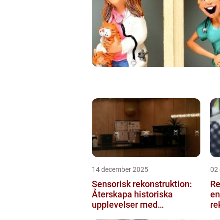
14 december 2025
02
Sensorisk rekonstruktion:
Re
Återskapa historiska
en
upplevelser med
re
multimodala AI
me