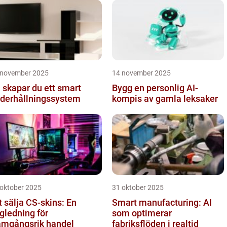
mmunikati...
 november 2025
14 november 2025
 skapar du ett smart
Bygg en personlig AI-
derhållningssystem
kompis av gamla leksaker
 oktober 2025
31 oktober 2025
t sälja CS-skins: En
Smart manufacturing: AI
gledning för
som optimerar
amgångsrik handel
fabriksflöden i realtid