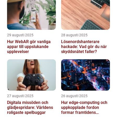
29 augusti 2025
28 augusti 2025
Hur WebAR gör vanliga
Lösenordshanterare
appar till uppslukande
hackade: Vad gör du när
upplevelser
skyddsnätet faller?
27 augusti 2025
26 augusti 2025
Digitala missöden och
Hur edge‑computing och
glädjespridare: Världens
uppkopplade fordon
roligaste spelbuggar
formar framtidens