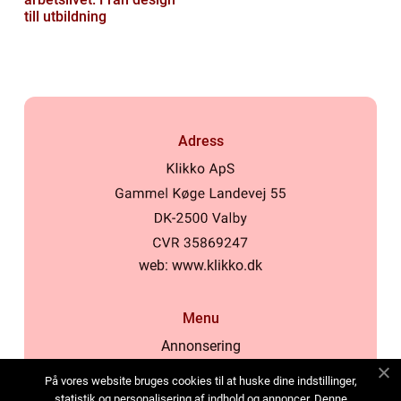
till utbildning
Adress
web:
www.klikko.dk
Menu
Annonsering
Om oss
På vores website bruges cookies til at huske dine indstillinger,
Cookies
statistik og personalisering af indhold og annoncer. Denne