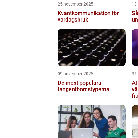
25 november 2025
18
Kvantkommunikation för
Så
vardagsbruk
un
09 november 2025
31
De mest populära
At
tangentbordstyperna
vä
fr