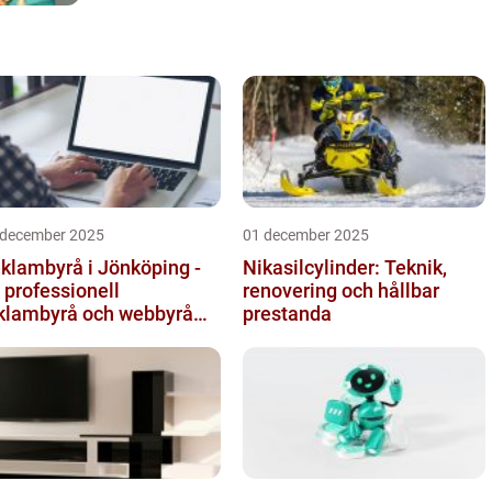
 december 2025
01 december 2025
klambyrå i Jönköping -
Nikasilcylinder: Teknik,
 professionell
renovering och hållbar
klambyrå och webbyrå
prestanda
d passion för digital
mmunikati...