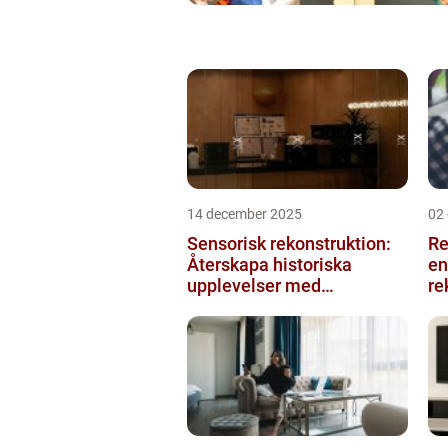
14 december 2025
02
Sensorisk rekonstruktion:
Re
Återskapa historiska
en
upplevelser med
re
multimodala AI
me
ko