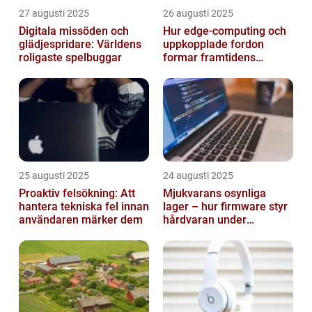
27 augusti 2025
26 augusti 2025
Digitala missöden och
Hur edge‑computing och
glädjespridare: Världens
uppkopplade fordon
roligaste spelbuggar
formar framtidens
smarta städer
25 augusti 2025
24 augusti 2025
Proaktiv felsökning: Att
Mjukvarans osynliga
hantera tekniska fel innan
lager – hur firmware styr
användaren märker dem
hårdvaran under
operativsystemet