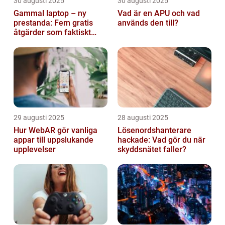
30 augusti 2025
30 augusti 2025
Gammal laptop – ny
Vad är en APU och vad
prestanda: Fem gratis
används den till?
åtgärder som faktiskt
funkar
29 augusti 2025
28 augusti 2025
Hur WebAR gör vanliga
Lösenordshanterare
appar till uppslukande
hackade: Vad gör du när
upplevelser
skyddsnätet faller?