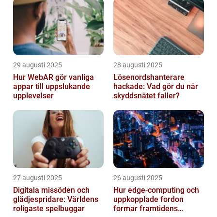
29 augusti 2025
28 augusti 2025
Hur WebAR gör vanliga
Lösenordshanterare
appar till uppslukande
hackade: Vad gör du när
upplevelser
skyddsnätet faller?
27 augusti 2025
26 augusti 2025
Digitala missöden och
Hur edge‑computing och
glädjespridare: Världens
uppkopplade fordon
roligaste spelbuggar
formar framtidens