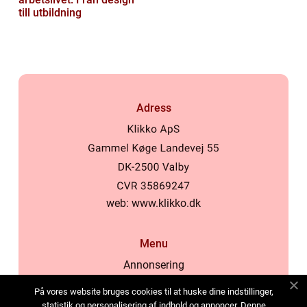
till utbildning
Adress
web:
www.klikko.dk
Menu
Annonsering
Om oss
På vores website bruges cookies til at huske dine indstillinger,
Cookies
statistik og personalisering af indhold og annoncer. Denne