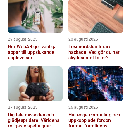
29 augusti 2025
28 augusti 2025
Hur WebAR gör vanliga
Lösenordshanterare
appar till uppslukande
hackade: Vad gör du när
upplevelser
skyddsnätet faller?
27 augusti 2025
26 augusti 2025
Digitala missöden och
Hur edge‑computing och
glädjespridare: Världens
uppkopplade fordon
roligaste spelbuggar
formar framtidens