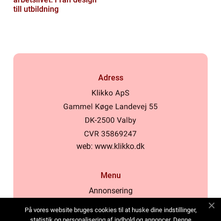
till utbildning
Adress
web:
www.klikko.dk
Menu
Annonsering
Om oss
På vores website bruges cookies til at huske dine indstillinger,
Cookies
statistik og personalisering af indhold og annoncer. Denne