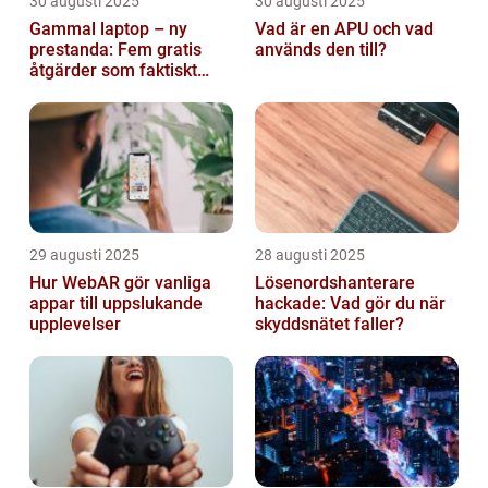
30 augusti 2025
30 augusti 2025
Gammal laptop – ny
Vad är en APU och vad
prestanda: Fem gratis
används den till?
åtgärder som faktiskt
funkar
29 augusti 2025
28 augusti 2025
Hur WebAR gör vanliga
Lösenordshanterare
appar till uppslukande
hackade: Vad gör du när
upplevelser
skyddsnätet faller?