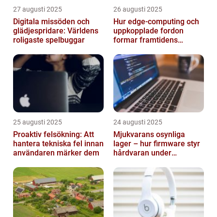
27 augusti 2025
26 augusti 2025
Digitala missöden och
Hur edge‑computing och
glädjespridare: Världens
uppkopplade fordon
roligaste spelbuggar
formar framtidens
smarta städer
25 augusti 2025
24 augusti 2025
Proaktiv felsökning: Att
Mjukvarans osynliga
hantera tekniska fel innan
lager – hur firmware styr
användaren märker dem
hårdvaran under
operativsystemet