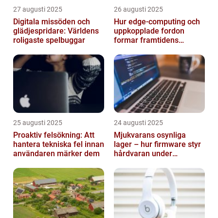
27 augusti 2025
26 augusti 2025
Digitala missöden och
Hur edge‑computing och
glädjespridare: Världens
uppkopplade fordon
roligaste spelbuggar
formar framtidens
smarta städer
25 augusti 2025
24 augusti 2025
Proaktiv felsökning: Att
Mjukvarans osynliga
hantera tekniska fel innan
lager – hur firmware styr
användaren märker dem
hårdvaran under
operativsystemet