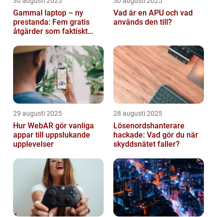
30 augusti 2025
30 augusti 2025
Gammal laptop – ny
Vad är en APU och vad
prestanda: Fem gratis
används den till?
åtgärder som faktiskt
funkar
29 augusti 2025
28 augusti 2025
Hur WebAR gör vanliga
Lösenordshanterare
appar till uppslukande
hackade: Vad gör du när
upplevelser
skyddsnätet faller?