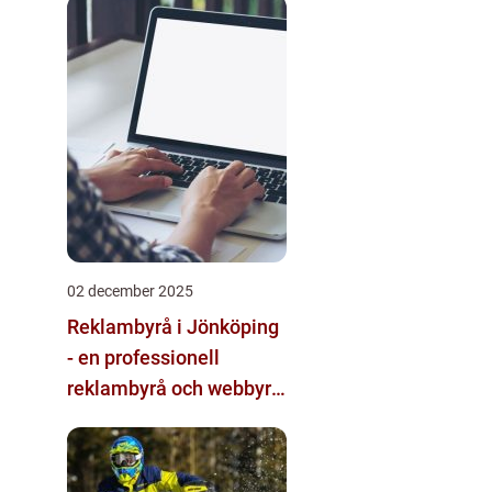
multimodala AI
02 december 2025
Reklambyrå i Jönköping
- en professionell
reklambyrå och webbyrå
med passion för digital
kommunikation