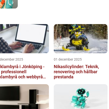
 december 2025
01 december 2025
klambyrå i Jönköping -
Nikasilcylinder: Teknik,
 professionell
renovering och hållbar
klambyrå och webbyrå
prestanda
d passion för digital
mmunikati...