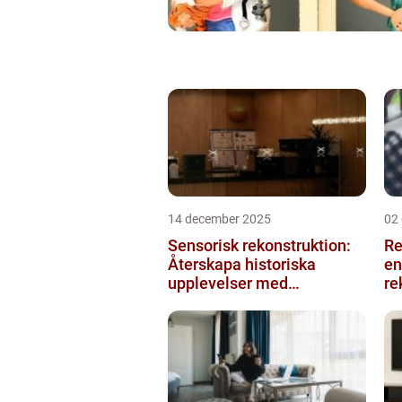
14 december 2025
02
Sensorisk rekonstruktion:
Re
Återskapa historiska
en
upplevelser med
re
multimodala AI
me
ko