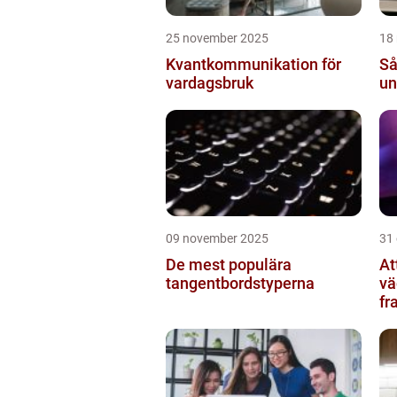
25 november 2025
18
Kvantkommunikation för
Så
vardagsbruk
un
09 november 2025
31
De mest populära
At
tangentbordstyperna
vä
fr