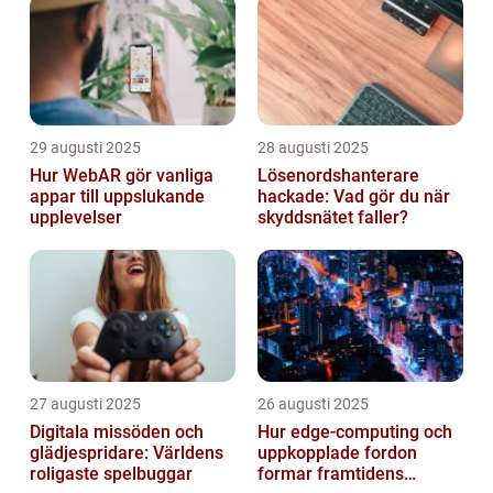
29 augusti 2025
28 augusti 2025
Hur WebAR gör vanliga
Lösenordshanterare
appar till uppslukande
hackade: Vad gör du när
upplevelser
skyddsnätet faller?
27 augusti 2025
26 augusti 2025
Digitala missöden och
Hur edge‑computing och
glädjespridare: Världens
uppkopplade fordon
roligaste spelbuggar
formar framtidens