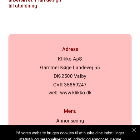
till utbildning
Adress
web:
www.klikko.dk
Menu
Annonsering
Om oss
På vores website bruges cookies til at huske dine indstillinger,
Cookies
statistik og personalisering af indhold og annoncer. Denne