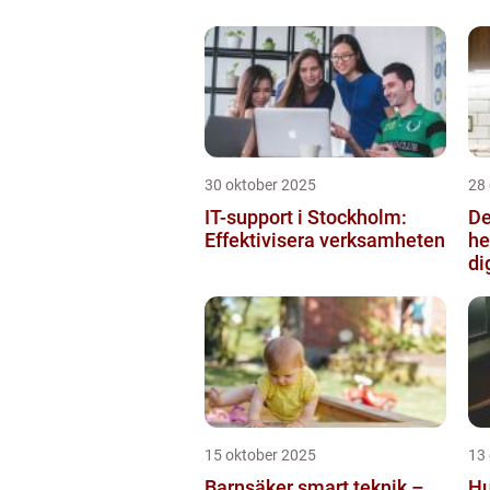
30 oktober 2025
28
IT-support i Stockholm:
De
Effektivisera verksamheten
he
di
15 oktober 2025
13
Barnsäker smart teknik –
Hu