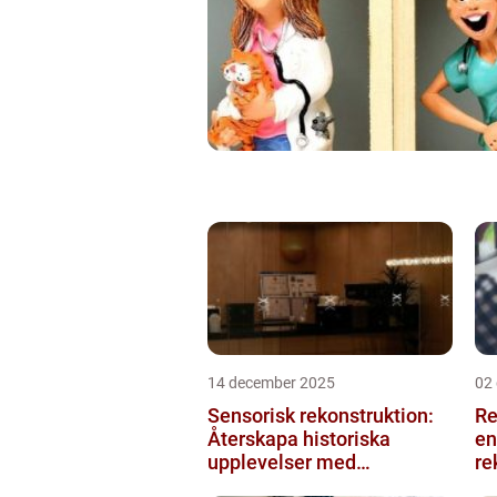
14 december 2025
02
Sensorisk rekonstruktion:
Re
Återskapa historiska
en
upplevelser med
re
multimodala AI
me