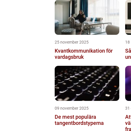
ko
25 november 2025
18
Kvantkommunikation för
Så
vardagsbruk
un
09 november 2025
31
De mest populära
At
tangentbordstyperna
vä
fr