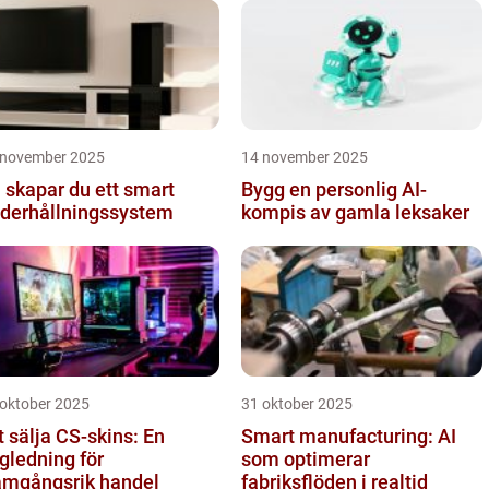
mmunikati...
 november 2025
14 november 2025
 skapar du ett smart
Bygg en personlig AI-
derhållningssystem
kompis av gamla leksaker
 oktober 2025
31 oktober 2025
t sälja CS-skins: En
Smart manufacturing: AI
gledning för
som optimerar
amgångsrik handel
fabriksflöden i realtid